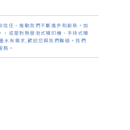
和信任，推動我們不斷進步和創新。如
，，或是對熱發泡式噴印機、手持式噴
特殊墨水有需求,歡迎您與我們聯絡。我們
服務。