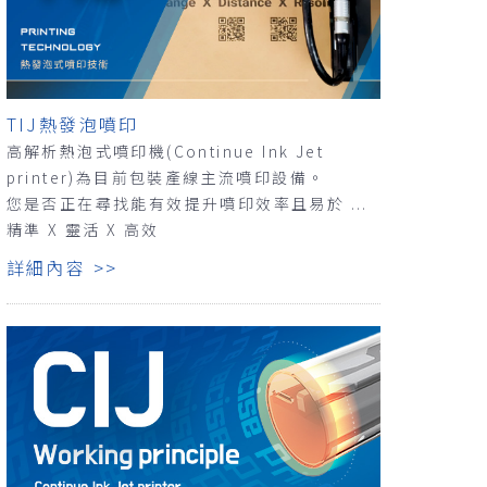
TIJ熱發泡噴印
高解析熱泡式噴印機(Continue Ink Jet
printer)為目前包裝產線主流噴印設備。
您是否正在尋找能有效提升噴印效率且易於 ...
精準 X 靈活 X 高效
詳細內容 >>