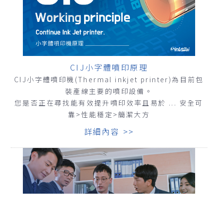
CIJ小字體噴印原理
CIJ小字體噴印機(Thermal inkjet printer)為目前包
裝產線主要的噴印設備。
您是否正在尋找能有效提升噴印效率且易於 ... 安全可
靠>性能穩定>簡潔大方
詳細內容 >>