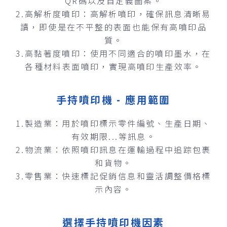
QR碼以及自定義圖案。
2.高解析度噴印：高解析噴印，確保訊息清晰易
讀，即使是在不平整的表面也能保有高噴印品
質。
3.高黏著度噴印：使用不同適合的噴印墨水，在
各種材料表面噴印，實現高噴印生產效率。
手持噴印機 - 應用範圍
1.製造業：用於噴印標示零件編號、生產日期、
有效期限...等訊息。
2.物流業：依照噴印訊息在運輸過程中追踪包裹
和貨物。
3.零售業：快速標記促銷信息和靈活調整價格標
示內容。
選擇手持噴印機因素