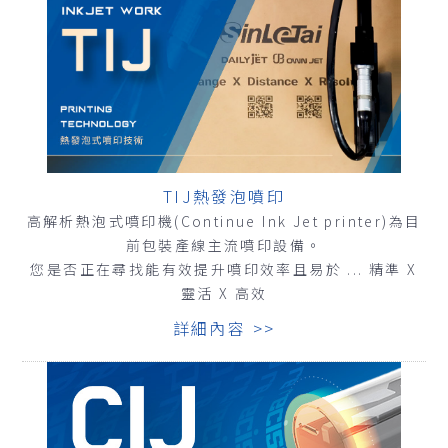
TIJ熱發泡噴印
高解析熱泡式噴印機(Continue Ink Jet printer)為目
前包裝產線主流噴印設備。
您是否正在尋找能有效提升噴印效率且易於 ... 精準 X
靈活 X 高效
詳細內容 >>