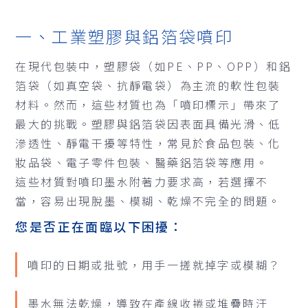
一、工業塑膠與鋁箔袋噴印
在現代包裝中，塑膠袋（如PE、PP、OPP）和鋁
箔袋（如真空袋、抗靜電袋）為主流的軟性包裝
材料。然而，這些材質也為「噴印標示」帶來了
最大的挑戰。塑膠與鋁箔袋因表面具備光滑、低
滲透性、靜電干擾等特性，常見於食品包裝、化
妝品袋、電子零件包裝、醫藥鋁箔袋等應用。
這些材質對噴印墨水附著力要求高，若選擇不
當，容易出現脫墨、模糊、乾燥不完全的問題。
您是否正在面臨以下困擾：
噴印的日期或批號，用手一搓就掉字或模糊？
墨水無法乾燥，導致在產線收捲或堆疊時汙