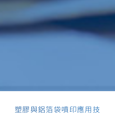
塑膠與鋁箔袋噴印應用技