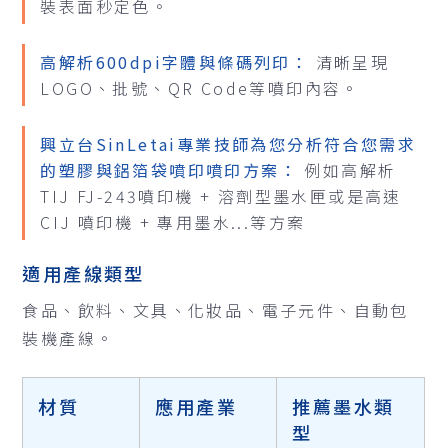
裝表面秒定色。
高解析600dpi字體與條碼列印：
清晰呈現
LOGO、批號、QR Code等噴印內容。
興立台SinLetai專業技師為您分析符合您需求
的塑膠與鋁箔袋噴印噴印方案：
例如高解析
TIJ FJ-243噴印機 + 溶劑型墨水匣或是高速
CIJ 噴印機 + 專用墨水...等方案
適用產線類型
食品、飲料、文具、化妝品、電子元件、自動包
裝機產線。
材質
應用產業
推薦墨水類
型