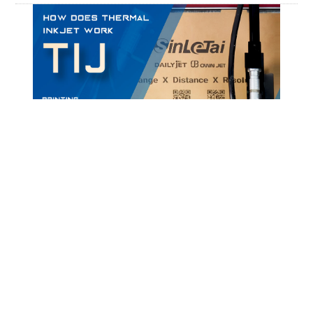
TIJ熱發泡噴印
高解析熱泡式噴印機(Continue Ink Jet printer)為目
前包裝產線主流噴印設備。
您是否正在尋找能有效提升噴印效率且易於 ... 精準 X
靈活 X 高效
詳細內容 >>