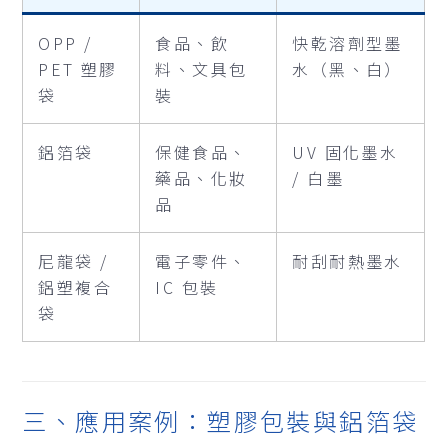
OPP /
食品、飲
快乾溶劑型墨
PET 塑膠
料、文具包
水（黑、白）
袋
裝
鋁箔袋
保健食品、
UV 固化墨水
藥品、化妝
/ 白墨
品
尼龍袋 /
電子零件、
耐刮耐熱墨水
鋁塑複合
IC 包裝
袋
三、應用案例：塑膠包裝與鋁箔袋