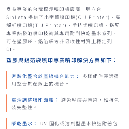
身為專業的台灣標示噴印機廠商，興立台
SinLetai提供了小字體噴印機(CIJ Printer)、高
解析噴印機(TIJ Printer)、手持式噴印機，搭配
專業熱發泡噴印技術與專用耐刮快乾墨水系列，
可在塑膠袋、鋁箔袋等非吸收性材質上穩定列
印。
塑膠與鋁箔袋噴印專業噴印解決方案如下：
客製化整合於產線機台能力：
多樣組件靈活運
用整合於產線上的機台。
靈活調整噴印距離：
避免壓痕與污染，維持包
裝完整性。
瞬乾墨水：
UV 固化或溶劑型墨水快速附著包