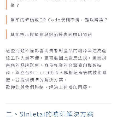
染？
噴印的條碼或QR Code模糊不清，難以辨識？
其他標示於塑膠與鋁箔袋表面噴印問題
這些問題不僅影響消費者對產品的溯源與造成產
線工作人員不便，更可能因此違反法規，進而損
害您的品牌形象。身為專業的台灣噴印機製造
商，興立台SinLetai將深入解析這背後的技術關
鍵，並提供精準的解決方案。
歡迎您與我們聯絡，解決上述噴印困擾。
二、Sinletai的噴印解決方案