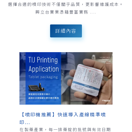
選擇合適的噴印技術不僅關乎品質，更影響維護成本。
興立台實業憑藉豐富實務 ....
詳細內容
【噴印機推薦】快速導入產線精準噴
印...
在製藥產業，每一排藥錠的批號與有效日期