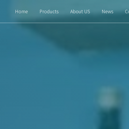
Home
Products
About US
News
C