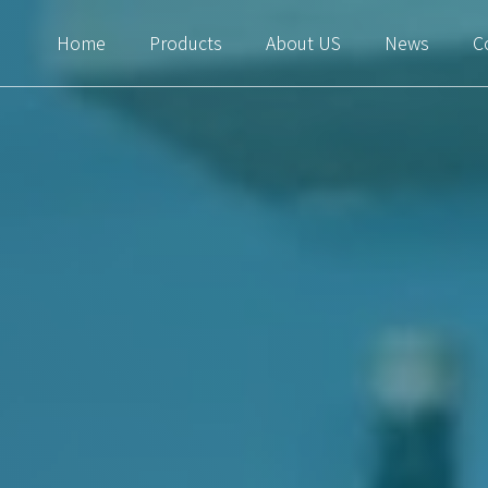
Home
Products
About US
News
C