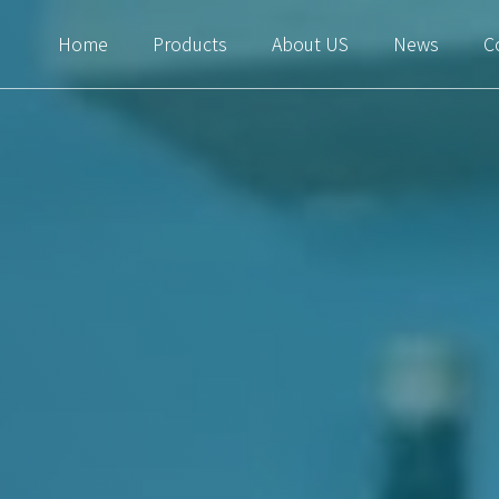
Home
Products
About US
News
C