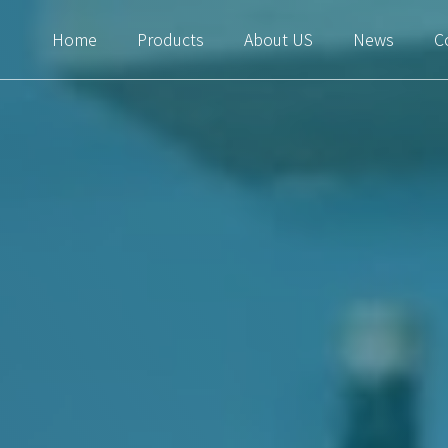
Home
Products
About US
News
C